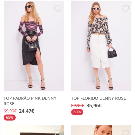
TOP PADRÃO PINK DENNY
TOP FLORIDO DENNY ROSE
ROSE
35,96€
89,90€
24,47€
69,90€
60%
65%