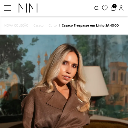
0
NOVA COLEÇÃO
Casaco
Curto
Casaco Trespasse em Linho SAHOCO