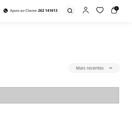
0
Apoio ao Cliente
262 141613
Mais recentes