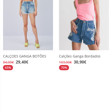
CALÇOES GANGA BOTÕES
Calções Ganga Bordados
29,40€
30,90€
84,00€
103,00€
65%
70%