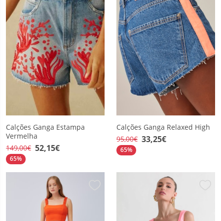
Calções Ganga Estampa
Calções Ganga Relaxed High
Vermelha
33,25€
95,00€
52,15€
149,00€
65%
65%