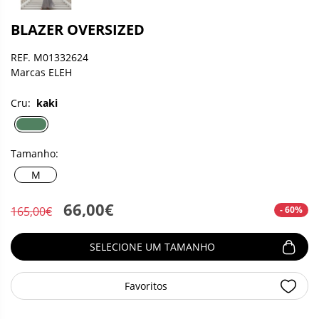
BLAZER OVERSIZED
REF. M01332624
Marcas ELEH
Cru:
kaki
Tamanho:
M
66,00€
- 60%
165,00€
SELECIONE UM TAMANHO
Favoritos