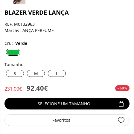
BLAZER VERDE LANÇA
REF. M0132963
Marcas LANÇA PERFUME
Cru:
Verde
Tamanho:
S
M
L
92,40€
- 60%
231,00€
SELECIONE UM TAMANHO
Favoritos