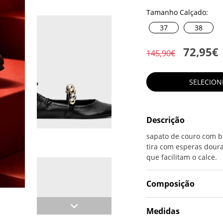
Tamanho Calçado:
37
38
72,95€
145,90€
SELECIO
Descrição
sapato de couro com bi
tira com esperas doura
que facilitam o calce.
Composição
Medidas