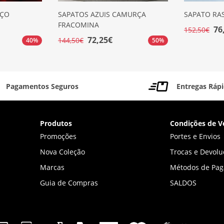
AÇO
SAPATOS AZUIS CAMURÇA
SAPATO RA
FRACOMINA
76
152,50€
72,25€
144,50€
40%
50%
Pagamentos Seguros
Entregas Ráp
Produtos
Condições de V
Promoções
Portes e Envios
Nova Coleção
Trocas e Devolu
Marcas
Métodos de Pa
Guia de Compras
SALDOS