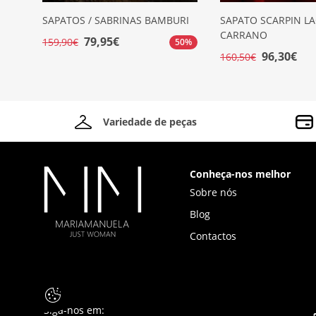
SAPATOS / SABRINAS BAMBURI
SAPATO SCARPIN L
CARRANO
79,95€
159,90€
50%
96,30€
160,50€
Variedade de peças
Conheça-nos melhor
Sobre nós
Blog
Contactos
Siga-nos em: