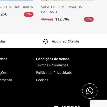
SO FLOR FRACOMINA
SAPATOS COMPENSADOS
SAP
CARRANO
CA
,25€
50%
112,70€
161,00€
161
30%
idas
Apoio ao Cliente
enda
Condições de Venda
Termos e Condições
ções
Política de Privacidade
gamento
Cookies