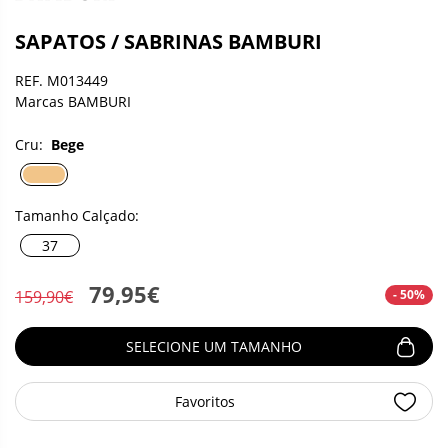
SAPATOS / SABRINAS BAMBURI
REF. M013449
Marcas BAMBURI
Cru:
Bege
Tamanho Calçado:
37
79,95€
- 50%
159,90€
SELECIONE UM TAMANHO
Favoritos