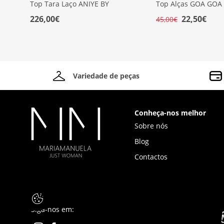
Top Tara Laço ANIYE BY
Top Alças GOA GOA
226,00€
22,50€
45,00€
Variedade de peças
Conheça-nos melhor
Sobre nós
Blog
Contactos
Siga-nos em: