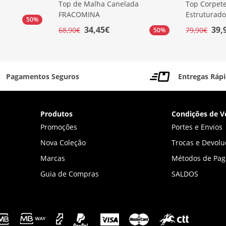
Top de Malha Canelada
Top Corpet
FRACOMINA
Estruturad
50%
34,45€
39,
68,90€
79,90€
50%
Pagamentos Seguros
Entregas Ráp
Produtos
Condições de V
Promoções
Portes e Envios
Nova Coleção
Trocas e Devolu
Marcas
Métodos de Pa
Guia de Compras
SALDOS