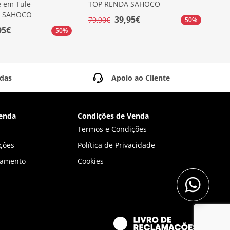
e em Tule
TOP RENDA SAHOCO
TOP
o SAHOCO
39,95€
79,90€
49,
50%
95€
50%
idas
Apoio ao Cliente
enda
Condições de Venda
Termos e Condições
ções
Política de Privacidade
gamento
Cookies