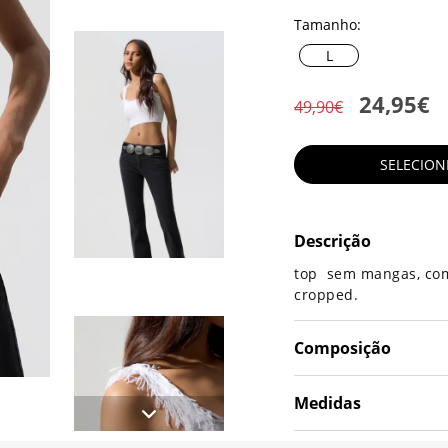
Tamanho:
L
24,95€
49,90€
SELECIO
Descrição
top sem mangas, com 
cropped.
Composição
Medidas