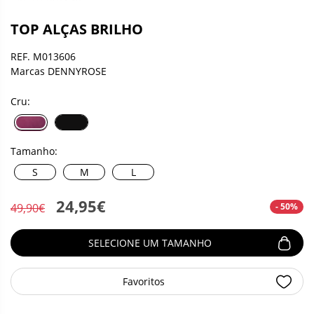
TOP ALÇAS BRILHO
REF. M013606
Marcas DENNYROSE
Cru:
Tamanho:
S
M
L
24,95€
- 50%
49,90€
SELECIONE UM TAMANHO
Favoritos