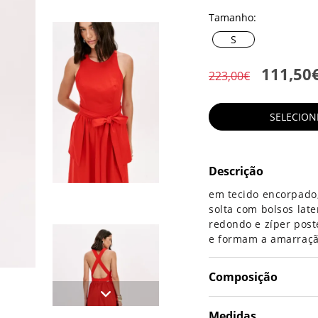
Tamanho:
S
111,50
223,00€
SELECIO
Descrição
em tecido encorpado, 
solta com bolsos late
redondo e zíper post
e formam a amarração
Composição
Medidas