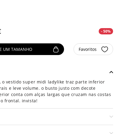
€
- 50%
NE UM TAMANHO
Favoritos
o vestido super midi ladylike traz parte inferior
rais e leve volume. o busto justo com decote
erior conta com alças largas que cruzam nas costas
 frontal. invista!