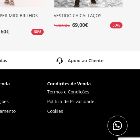
PER MIDI BRILHOS
VESTIDO CAICAI LAÇOS
VE
DI
69,00€
138,00€
50%
,60€
189
60%
idas
Apoio ao Cliente
enda
Condições de Venda
Termos e Condições
ções
Política de Privacidade
gamento
Cookies