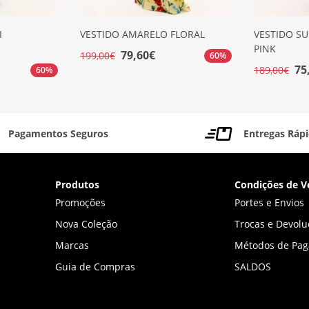
I
VESTIDO AMARELO FLORAL
VESTIDO SU
PINK
79,60€
199,00€
60%
75
189,00€
60%
Pagamentos Seguros
Entregas Ráp
Produtos
Condições de V
Promoções
Portes e Envios
Nova Coleção
Trocas e Devolu
Marcas
Métodos de Pa
Guia de Compras
SALDOS