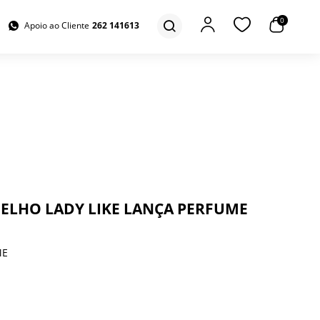
0
Apoio ao Cliente
262 141613
ELHO LADY LIKE LANÇA PERFUME
ME