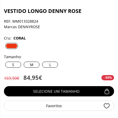
VESTIDO LONGO DENNY ROSE
REF. MM013328824
Marcas DENNYROSE
Cru:
CORAL
Tamanho:
S
M
L
84,95€
- 50%
169,90€
SELECIONE UM TAMANHO
Favoritos