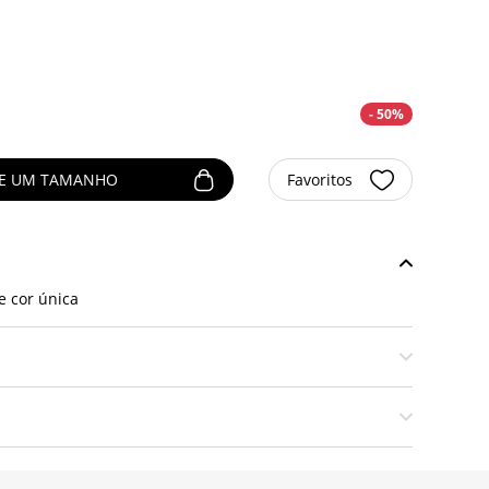
- 50%
NE UM TAMANHO
Favoritos
e cor única