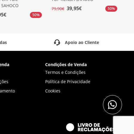
o SAHOCO
39,95€
79,90€
49,
50%
95€
50%
idas
Apoio ao Cliente
enda
Condições de Venda
Termos e Condições
ções
Política de Privacidade
gamento
Cookies