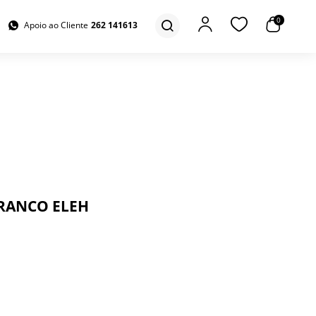
0
Apoio ao Cliente
262 141613
RANCO ELEH