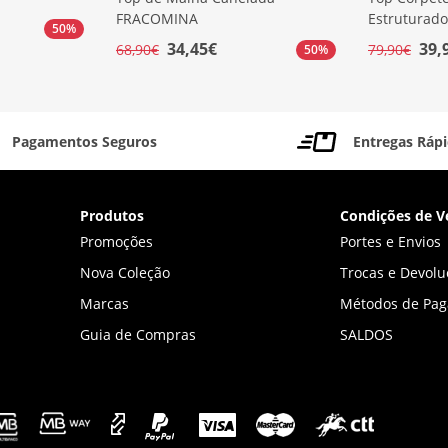
FRACOMINA
Estruturad
50%
34,45€
39,
68,90€
79,90€
50%
Pagamentos Seguros
Entregas Ráp
Produtos
Condições de V
Promoções
Portes e Envios
Nova Coleção
Trocas e Devolu
Marcas
Métodos de Pa
Guia de Compras
SALDOS