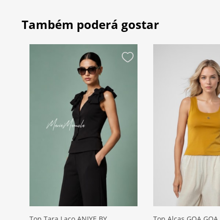
Também poderá gostar
Top Tara Laço ANIYE BY
Top Alças GOA GOA