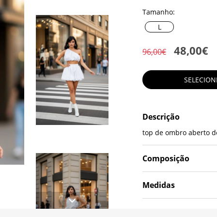
Tamanho:
L
48,00€
96,00€
SELECIO
Descrição
top de ombro aberto d
Composição
Medidas