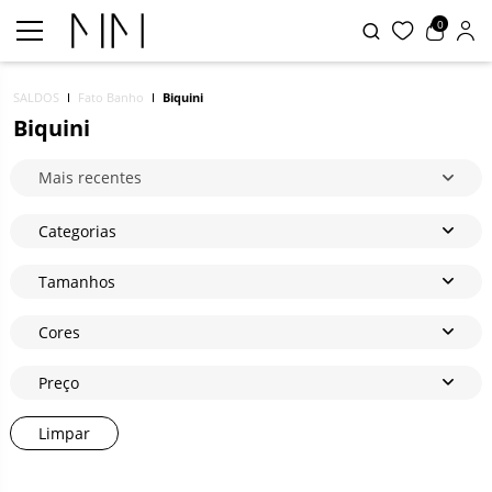
0
SALDOS
Fato Banho
Biquini
Biquini
Mais recentes
Categorias
Tamanhos
Cores
Preço
Limpar