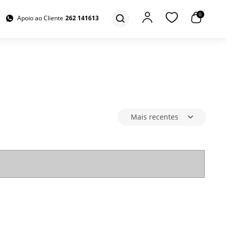
0
Apoio ao Cliente
262 141613
Mais recentes