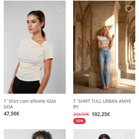
T´Shirt com alfinete GOA
T´SHIRT TULL URBAN ANIYE
GOA
BY
47,50€
102,25€
204,50€
50%