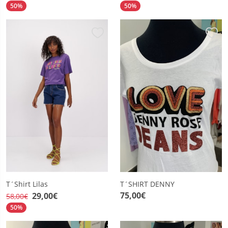
50%
50%
T´Shirt Lilas
T´SHIRT DENNY
75,00€
29,00€
58,00€
50%