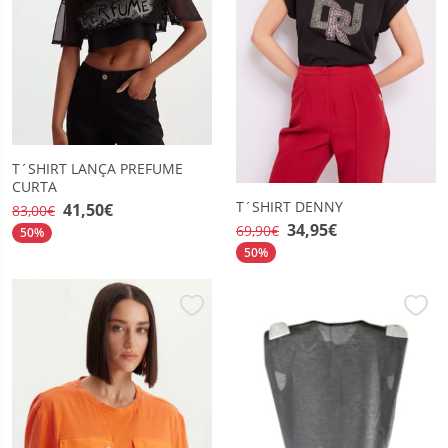
T´SHIRT LANÇA PREFUME
CURTA
T´SHIRT DENNY
41,50€
83,00€
34,95€
69,90€
50%
50%