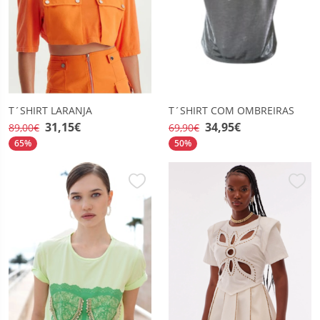
T´SHIRT LARANJA
T´SHIRT COM OMBREIRAS
31,15€
34,95€
89,00€
69,90€
65%
50%