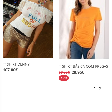
T´SHIRT DENNY
T-SHIRT BÁSICA COM PREGAS
107,00€
29,95€
59,90€
50%
>
1
2