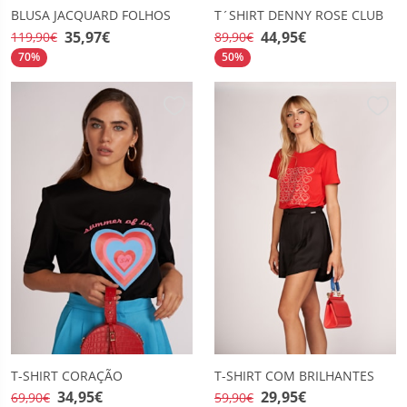
BLUSA JACQUARD FOLHOS
T´SHIRT DENNY ROSE CLUB
35,97€
44,95€
119,90€
89,90€
70%
50%
T-SHIRT CORAÇÃO
T-SHIRT COM BRILHANTES
34,95€
29,95€
69,90€
59,90€