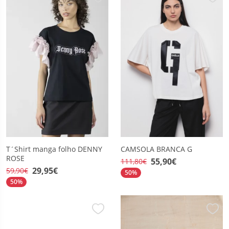
T´Shirt manga folho DENNY
CAMSOLA BRANCA G
ROSE
55,90€
111,80€
29,95€
59,90€
50%
50%