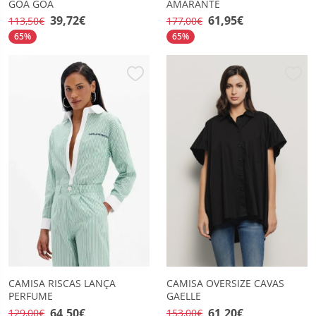
GOA GOA
AMARANTE
39,72€
61,95€
113,50€
177,00€
65%
65%
CAMISA RISCAS LANÇA
CAMISA OVERSIZE CAVAS
PERFUME
GAELLE
64,50€
61,20€
129,00€
153,00€