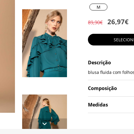
M
26,97€
89,90€
SELECIO
Descrição
blusa fluida com folho
Composição
Medidas