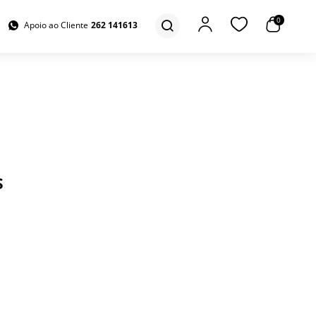
0
Apoio ao Cliente
262 141613
S