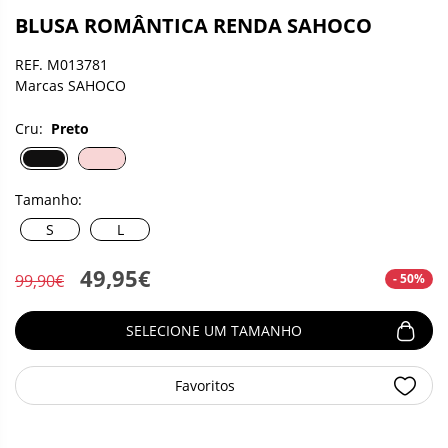
BLUSA ROMÂNTICA RENDA SAHOCO
REF. M013781
Marcas SAHOCO
Cru:
Preto
Tamanho:
S
L
49,95€
- 50%
99,90€
SELECIONE UM TAMANHO
Favoritos