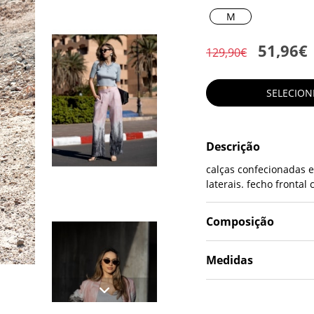
M
51,96€
129,90€
SELECIO
Descrição
calças confecionadas e
laterais. fecho frontal 
Composição
Medidas