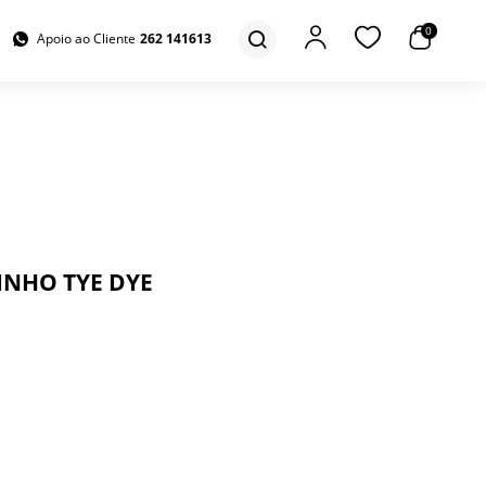
0
Apoio ao Cliente
262 141613
INHO TYE DYE