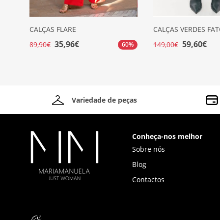
CALÇAS FLARE
CALÇAS VERDES FA
35,96€
59,60€
89,90€
149,00€
60%
Variedade de peças
Conheça-nos melhor
Sobre nós
Blog
Contactos