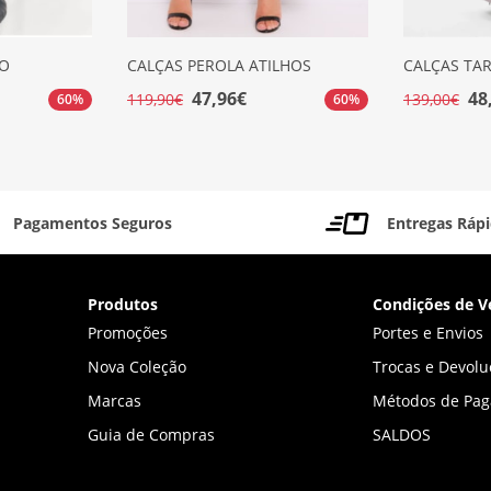
TO
CALÇAS PEROLA ATILHOS
CALÇAS TA
47,96€
48
119,90€
139,00€
60%
60%
Pagamentos Seguros
Entregas Ráp
Produtos
Condições de V
Promoções
Portes e Envios
Nova Coleção
Trocas e Devolu
Marcas
Métodos de Pa
Guia de Compras
SALDOS