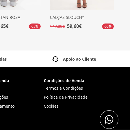
RTAN ROSA
CALÇAS SLOUCHY
CA
,65€
59,60€
149,00€
99,
65%
60%
idas
Apoio ao Cliente
enda
Condições de Venda
Termos e Condições
ções
Política de Privacidade
gamento
Cookies