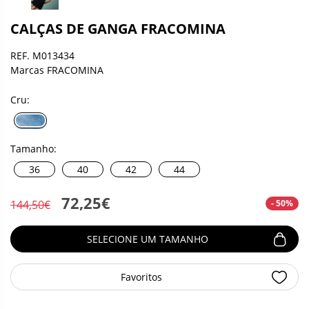
CALÇAS DE GANGA FRACOMINA
REF. M013434
Marcas FRACOMINA
Cru:
Tamanho:
36
40
42
44
72,25€
- 50%
144,50€
SELECIONE UM TAMANHO
Favoritos