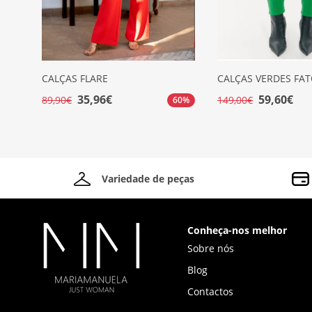
CALÇAS FLARE
CALÇAS VERDES FA
35,96€
59,60€
89,90€
149,00€
60%
Variedade de peças
Conheça-nos melhor
Sobre nós
Blog
Contactos