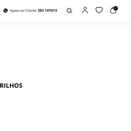
0
Apoio ao Cliente
262 141613
BRILHOS