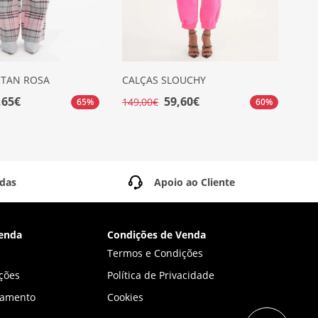
RTAN ROSA
CALÇAS SLOUCHY
CA
,65€
59,60€
149,00€
99,
65%
60%
idas
Apoio ao Cliente
enda
Condições de Venda
Termos e Condições
ções
Política de Privacidade
gamento
Cookies