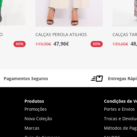
TO
CALÇAS PEROLA ATILHOS
CALÇAS TA
47,96€
48
119,90€
139,00€
60%
60%
Pagamentos Seguros
Entregas Ráp
Produtos
Condições de V
Promoções
Portes e Envios
Nova Coleção
Trocas e Devolu
Marcas
Métodos de Pa