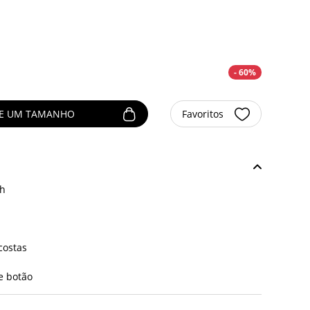
- 60%
NE UM TAMANHO
Favoritos
ch
costas
 e botão