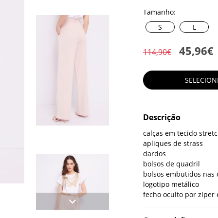
Tamanho:
S
L
45,96€
114,90€
SELECIO
Descrição
calças em tecido stret
apliques de strass
dardos
bolsos de quadril
bolsos embutidos nas 
logotipo metálico
fecho oculto por zíper