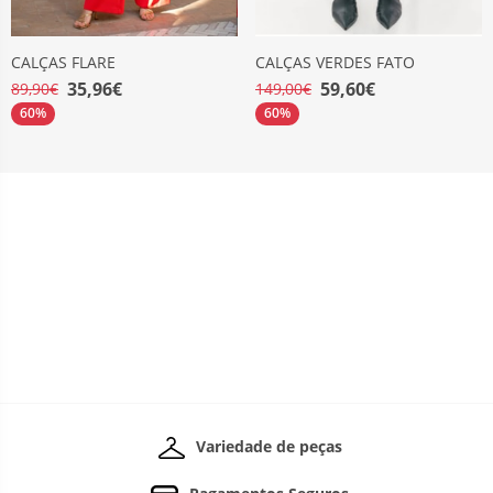
CALÇAS FLARE
CALÇAS VERDES FATO
35,96€
59,60€
89,90€
149,00€
60%
60%
Variedade de peças