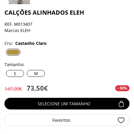
CALÇÕES ALINHADOS ELEH
REF. M013407
Marcas ELEH
Cru:
Castanho Claro
Tamanho:
S
M
73,50€
- 50%
147,00€
SELECIONE UM TAMANHO
Favoritos