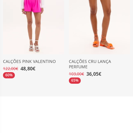
CALÇÕES PINK VALENTINO
CALÇÕES CRU LANÇA
PERFUME
48,80€
122,00€
36,05€
103,00€
60%
65%