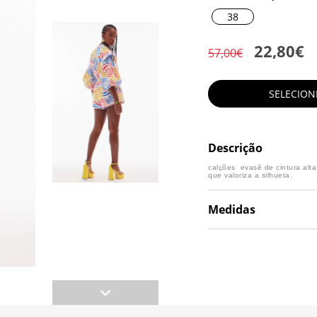
38
22,80€
57,00€
SELECIO
Descrição
calções evasê de cintura alt
que valoriza a silhueta.
Medidas