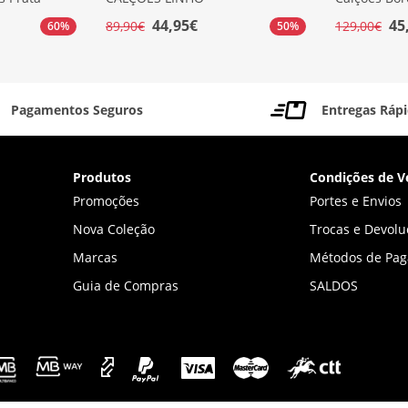
44,95€
45
89,90€
129,00€
60%
50%
Pagamentos Seguros
Entregas Ráp
Produtos
Condições de V
Promoções
Portes e Envios
Nova Coleção
Trocas e Devolu
Marcas
Métodos de Pa
Guia de Compras
SALDOS