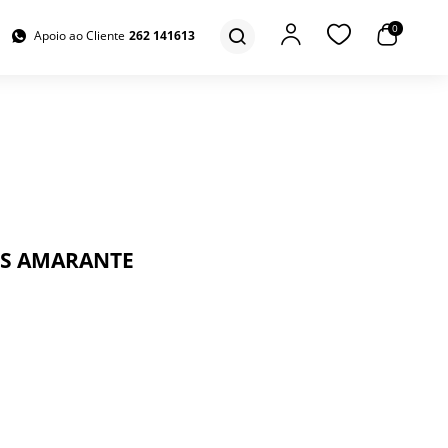
0
Apoio ao Cliente
262 141613
ES AMARANTE