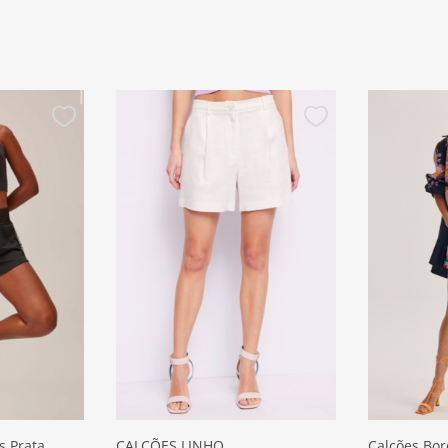
s Prata
CALÇÕES LINHO
Calções Bo