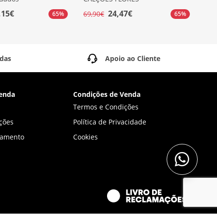
,15€
24,47€
69,90€
139
65%
65%
idas
Apoio ao Cliente
enda
Condições de Venda
Termos e Condições
ções
Política de Privacidade
gamento
Cookies