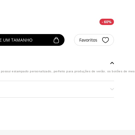
- 60%
NE UM TAMANHO
Favoritos
a possui estampado personalizado, perfeito para produções de verão. os botões de mes