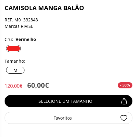
CAMISOLA MANGA BALÂO
REF. M01332843
Marcas RIVISE
Cru:
Vermelho
Tamanho:
M
60,00€
- 50%
120,00€
SELECIONE UM TAMANHO
Favoritos