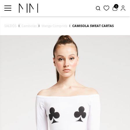
0
SALDOS
Camisolas
Manga Comprida
CAMISOLA SWEAT CARTAS