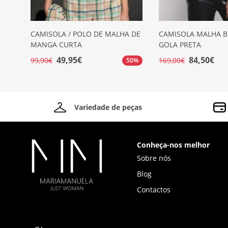
CAMISOLA / POLO DE MALHA DE
CAMISOLA MALHA 
MANGA CURTA
GOLA PRETA
49,95€
84,50€
99,90€
169,00€
50%
Variedade de peças
Conheça-nos melhor
Sobre nós
Blog
Contactos