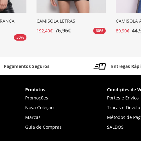
BRANCA
CAMISOLA LETRAS
CAMISOLA 
76,96€
44,
192,40€
89,90€
60%
50%
Pagamentos Seguros
Entregas Ráp
Produtos
Condições de V
Promoções
Portes e Envios
Nova Coleção
Trocas e Devolu
Marcas
Métodos de Pa
Guia de Compras
SALDOS