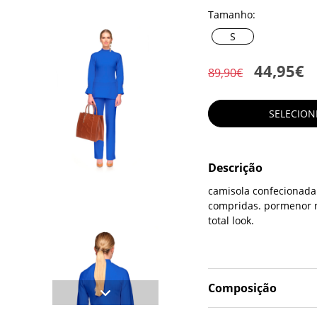
Tamanho:
S
44,95€
89,90€
SELECIO
Descrição
camisola confecionada
compridas. pormenor 
total look.
Composição