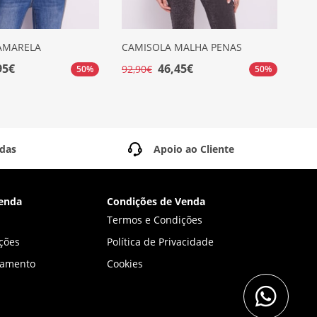
AMARELA
CAMISOLA MALHA PENAS
CA
LO
95€
46,45€
92,90€
50%
50%
104
idas
Apoio ao Cliente
enda
Condições de Venda
Termos e Condições
ções
Política de Privacidade
gamento
Cookies