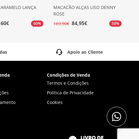
CARAMELO LANÇA
MACACÃO ALÇAS LISO DENNY
MA
ROSE
166
,60€
84,95€
169,90€
60%
50%
idas
Apoio ao Cliente
enda
Condições de Venda
Termos e Condições
ções
Política de Privacidade
gamento
Cookies