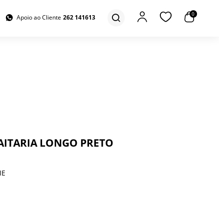
0
Apoio ao Cliente
262 141613
AITARIA LONGO PRETO
ME