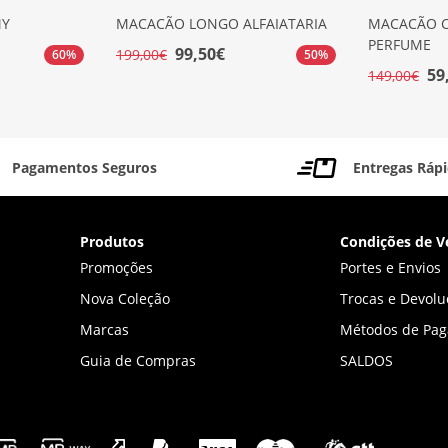
MY
MACACÃO LONGO ALFAIATARIA
MACACÃO 
PERFUME
99,50€
199,00€
60%
50%
59
149,00€
Pagamentos Seguros
Entregas Ráp
Produtos
Condições de V
Promoções
Portes e Envios
Nova Coleção
Trocas e Devolu
Marcas
Métodos de Pa
Guia de Compras
SALDOS