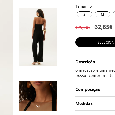
Tamanho:
S
M
62,65€
179,00€
SELECIO
Descrição
o macacão é uma peça 
possui comprimento l
Composição
Medidas