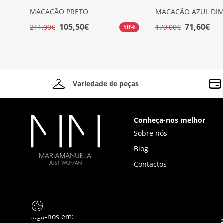
MACACÃO PRETO
MACACÃO AZUL DI
105,50€
71,60€
211,00€
179,00€
50%
Variedade de peças
Conheça-nos melhor
Sobre nós
Blog
Contactos
Siga-nos em: