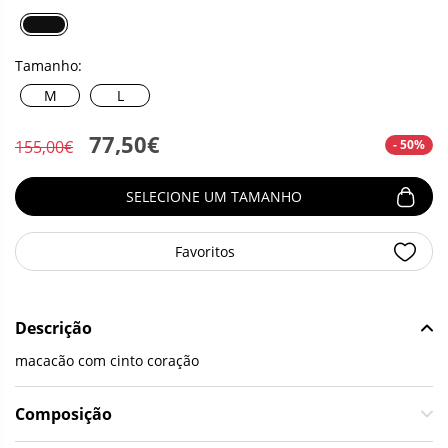
Tamanho:
M
L
77,50€
- 50%
155,00€
SELECIONE UM TAMANHO
Favoritos
Descrição
macacão com cinto coração
Composição