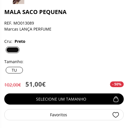
MALA SACO PEQUENA
REF. MO013089
Marcas LANÇA PERFUME
Cru:
Preto
Tamanho:
TU
51,00€
- 50%
102,00€
SELECIONE UM TAMANHO
Favoritos