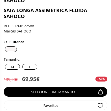
SAHOCO
SAIA LONGA ASSIMÉTRICA FLUIDA
SAHOCO
REF. SH2601225VV
Marcas SAHOCO
Cru:
Branco
Tamanho:
M
L
69,95€
- 50%
139,90€
SELECIONE UM TAMANHO
Favoritos