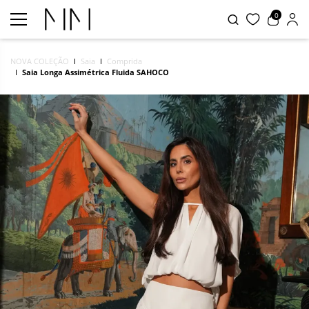
0
NOVA COLEÇÃO
Saia
Comprida
Saia Longa Assimétrica Fluida SAHOCO