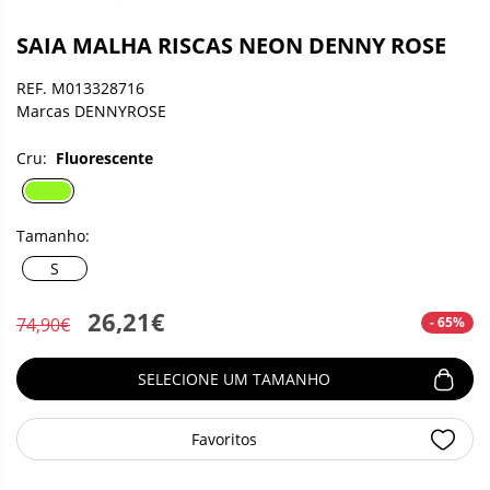
SAIA MALHA RISCAS NEON DENNY ROSE
REF. M013328716
Marcas DENNYROSE
Cru:
Fluorescente
Tamanho:
S
26,21€
- 65%
74,90€
SELECIONE UM TAMANHO
Favoritos