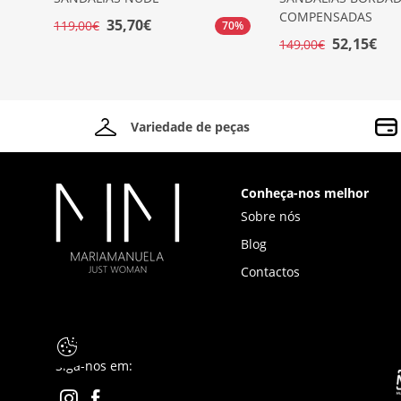
COMPENSADAS
35,70€
119,00€
70%
52,15€
149,00€
Variedade de peças
Conheça-nos melhor
Sobre nós
Blog
Contactos
Siga-nos em: