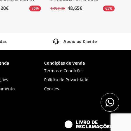
,20€
48,65€
139,00€
159
70%
65%
idas
Apoio ao Cliente
enda
Condições de Venda
Termos e Condições
ções
Política de Privacidade
gamento
Cookies