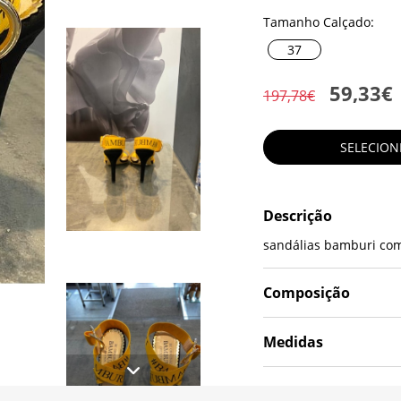
Tamanho Calçado:
37
59,33€
197,78€
SELECIO
Descrição
sandálias bamburi com
Composição
Medidas