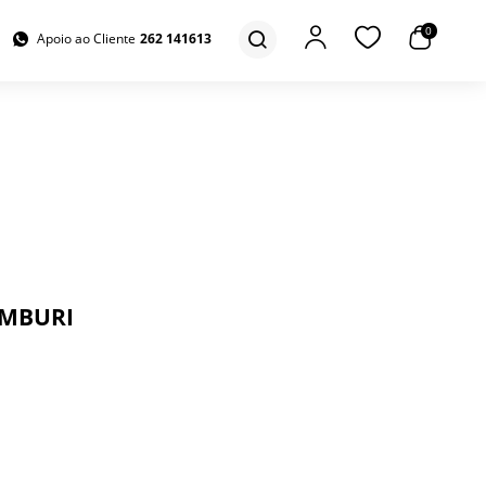
0
Apoio ao Cliente
262 141613
AMBURI