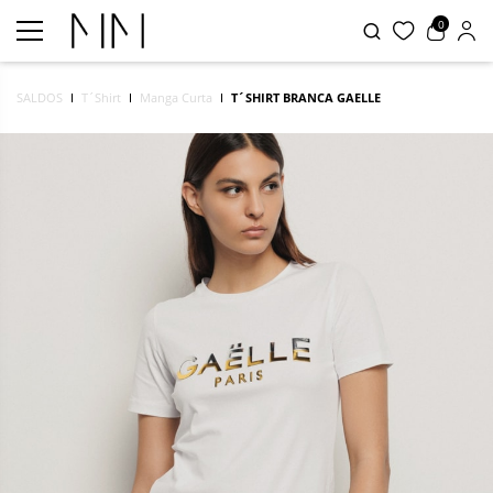
0
SALDOS
T´Shirt
Manga Curta
T´SHIRT BRANCA GAELLE