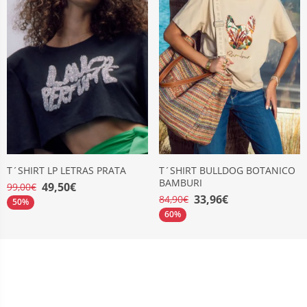
T´SHIRT LP LETRAS PRATA
T´SHIRT BULLDOG BOTANICO
BAMBURI
49,50€
99,00€
33,96€
84,90€
50%
60%