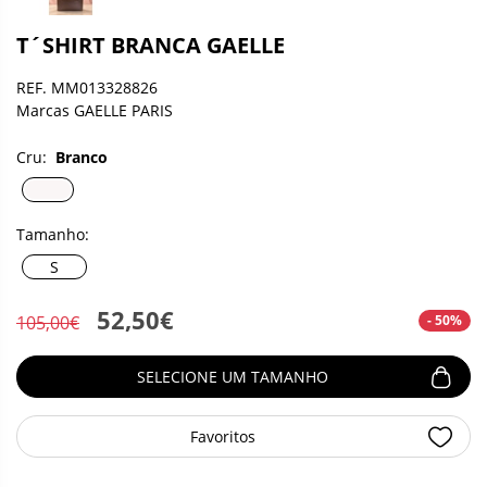
T´SHIRT BRANCA GAELLE
REF. MM013328826
Marcas GAELLE PARIS
Cru:
Branco
Tamanho:
S
52,50€
- 50%
105,00€
SELECIONE UM TAMANHO
Favoritos