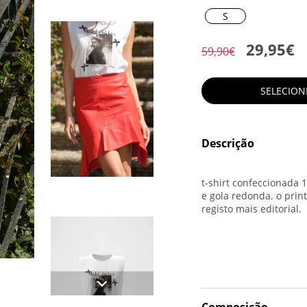
S
29,95€
59,90€
SELECIO
Descrição
t-shirt confeccionada
e gola redonda.
o prin
registo mais editorial.
Composição