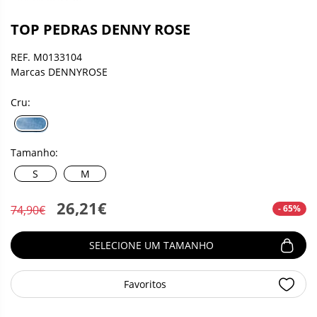
TOP PEDRAS DENNY ROSE
REF. M0133104
Marcas DENNYROSE
Cru:
Tamanho:
S
M
26,21€
- 65%
74,90€
SELECIONE UM TAMANHO
Favoritos