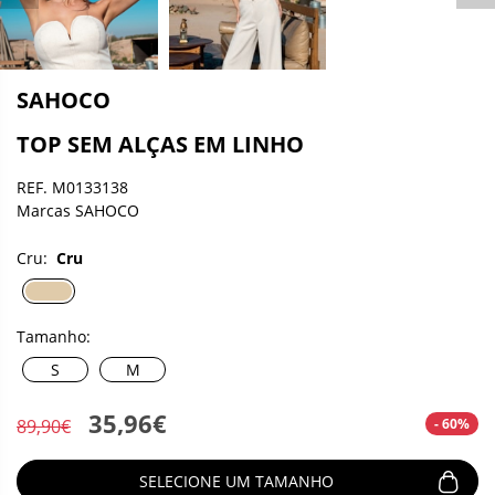
SAHOCO
TOP SEM ALÇAS EM LINHO
REF. M0133138
Marcas SAHOCO
Cru:
Cru
Tamanho:
S
M
35,96€
- 60%
89,90€
SELECIONE UM TAMANHO