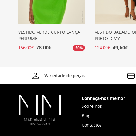
VESTIDO VERDE CURTO LANÇA
VESTIDO BABADO 
PERFUME
PRETO DIMY
78,00€
49,60€
156,00€
124,00€
50%
Variedade de peças
Conheça-nos melhor
Sobre nós
Blog
Contactos