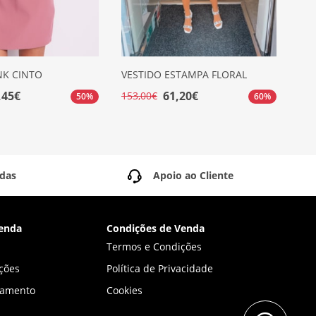
NK CINTO
VESTIDO ESTAMPA FLORAL
VES
,45€
61,20€
153,00€
99,
50%
60%
idas
Apoio ao Cliente
enda
Condições de Venda
Termos e Condições
ções
Política de Privacidade
gamento
Cookies