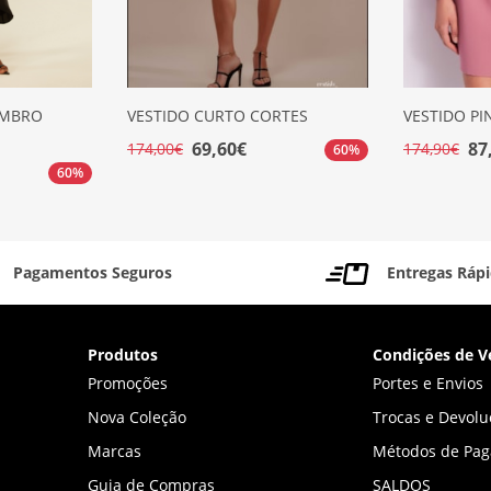
OMBRO
VESTIDO CURTO CORTES
VESTIDO PI
69,60€
87
174,00€
174,90€
60%
60%
Pagamentos Seguros
Entregas Ráp
Produtos
Condições de V
Promoções
Portes e Envios
Nova Coleção
Trocas e Devolu
Marcas
Métodos de Pa
Guia de Compras
SALDOS