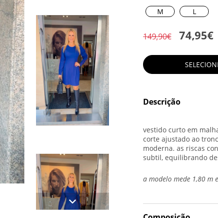
M
L
74,95€
149,90€
SELECIO
Descrição
vestido curto em malha
corte ajustado ao tron
moderna. as riscas co
subtil, equilibrando de
a modelo mede 1,80 m e
Composição