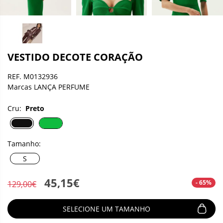
VESTIDO DECOTE CORAÇÃO
REF. M0132936
Marcas LANÇA PERFUME
Cru:
Preto
Tamanho:
S
45,15€
- 65%
129,00€
SELECIONE UM TAMANHO