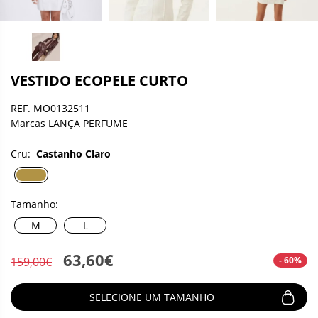
VESTIDO ECOPELE CURTO
REF. MO0132511
Marcas LANÇA PERFUME
Cru:
Castanho Claro
Tamanho:
M
L
63,60€
- 60%
159,00€
SELECIONE UM TAMANHO