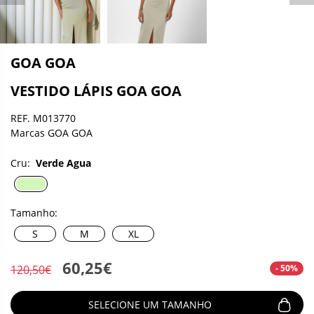
GOA GOA
VESTIDO LÁPIS GOA GOA
REF. M013770
Marcas GOA GOA
Cru:
Verde Agua
Tamanho:
S
M
XL
60,25€
- 50%
120,50€
SELECIONE UM TAMANHO