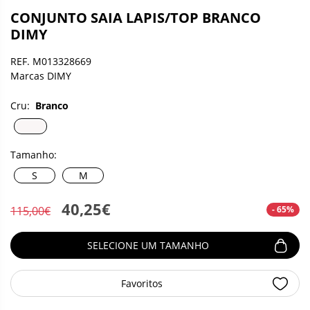
CONJUNTO SAIA LAPIS/TOP BRANCO
DIMY
REF. M013328669
Marcas DIMY
Cru:
Branco
Tamanho:
S
M
40,25€
- 65%
115,00€
SELECIONE UM TAMANHO
Favoritos