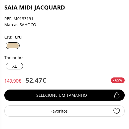
SAIA MIDI JACQUARD
REF. M0133191
Marcas SAHOCO
Cru:
Cru
Tamanho:
XL
52,47€
- 65%
149,90€
SELECIONE UM TAMANHO
Favoritos