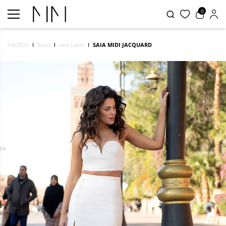
0
SALDOS
Saias
saia Lapís
SAIA MIDI JACQUARD