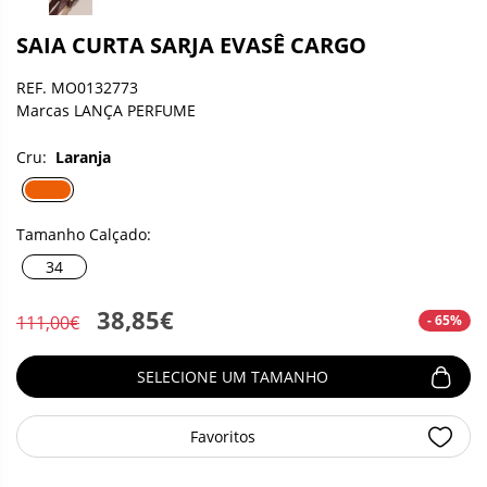
SAIA CURTA SARJA EVASÊ CARGO
REF. MO0132773
Marcas LANÇA PERFUME
Cru:
Laranja
Tamanho Calçado:
34
38,85€
- 65%
111,00€
SELECIONE UM TAMANHO
Favoritos