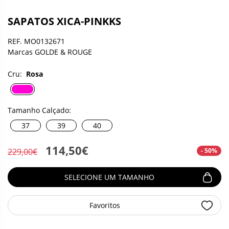
SAPATOS XICA-PINKKS
REF. MO0132671
Marcas GOLDE & ROUGE
Cru:
Rosa
Tamanho Calçado:
37
39
40
114,50€
- 50%
229,00€
SELECIONE UM TAMANHO
Favoritos