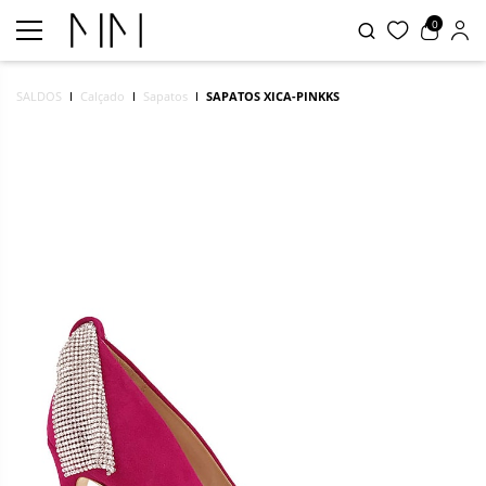
0
SALDOS
Calçado
Sapatos
SAPATOS XICA-PINKKS