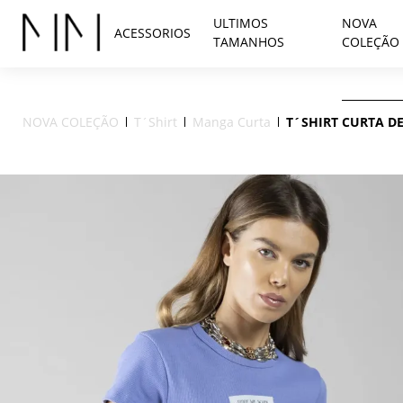
ULTIMOS
NOVA
ACESSORIOS
TAMANHOS
COLEÇÃO
NOVA COLEÇÃO
T´Shirt
Manga Curta
T´SHIRT CURTA D