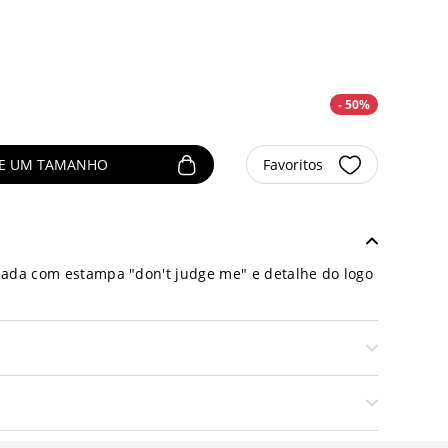
- 50%
NE UM TAMANHO
Favoritos
lada com estampa "don't judge me" e detalhe do logo