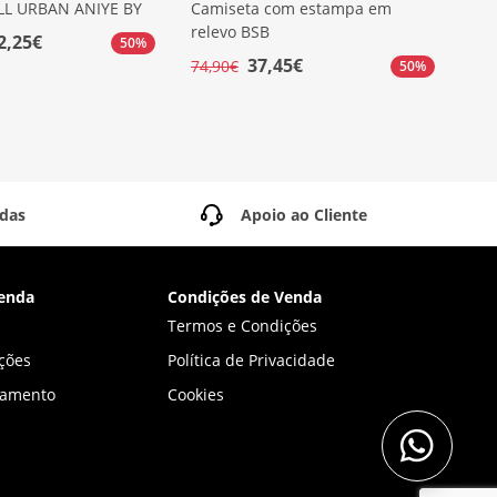
LL URBAN ANIYE BY
Camiseta com estampa em
T´S
relevo BSB
RO
2,25€
50%
37,45€
74,90€
59,
50%
idas
Apoio ao Cliente
enda
Condições de Venda
Termos e Condições
ções
Política de Privacidade
gamento
Cookies