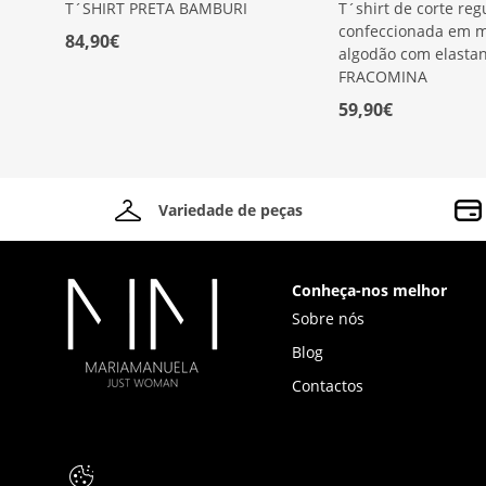
T´SHIRT PRETA BAMBURI
T´shirt de corte reg
confeccionada em 
84,90€
algodão com elasta
FRACOMINA
59,90€
Variedade de peças
Conheça-nos melhor
Sobre nós
Blog
Contactos