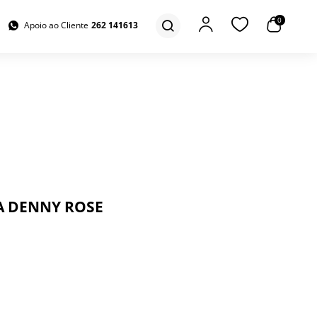
0
Apoio ao Cliente
262 141613
A DENNY ROSE