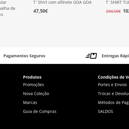
ular
T´Shirt com alfinete GOA GOA
T´SHIRT TU
malha de
47,50€
10
204,50€
no
Pagamentos Seguros
Entregas Ráp
Produtos
Condições de V
Promoções
Portes e Envios
Nova Coleção
Trocas e Devolu
Marcas
Métodos de Pa
Guia de Compras
SALDOS