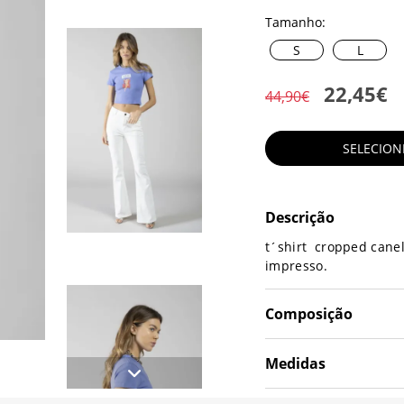
Tamanho:
S
L
22,45€
44,90€
SELECIO
Descrição
t´shirt cropped cane
impresso.
Composição
Medidas