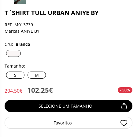
T´SHIRT TULL URBAN ANIYE BY
REF. M013739
Marcas ANIYE BY
Cru:
Branco
Tamanho:
S
M
102,25€
- 50%
204,50€
SELECIONE UM TAMANHO
Favoritos