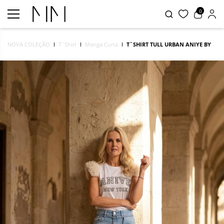
0
NOVA COLEÇÃO
T´Shirt
Manga Curta
T´SHIRT TULL URBAN ANIYE BY