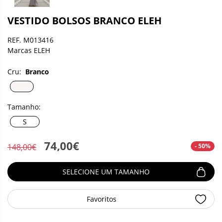
VESTIDO BOLSOS BRANCO ELEH
REF. M013416
Marcas ELEH
Cru:
Branco
Tamanho:
S
74,00€
- 50%
148,00€
SELECIONE UM TAMANHO
Favoritos