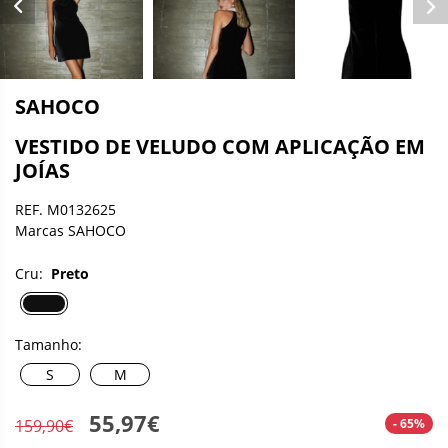
SAHOCO
VESTIDO DE VELUDO COM APLICAÇÃO EM
JOÍAS
REF. M0132625
Marcas SAHOCO
Cru:
Preto
Tamanho:
S
M
55,97€
- 65%
159,90€