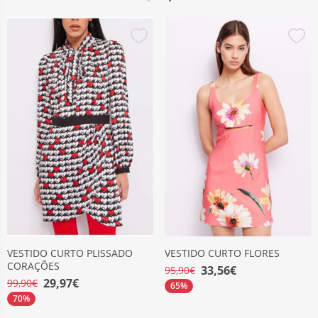
VESTIDO CURTO PLISSADO
VESTIDO CURTO FLORES
CORAÇÕES
33,56€
95,90€
29,97€
99,90€
65%
70%